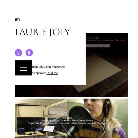
en
Laurie Joly
© Laurie Joly Allrightsreserved
Développé avec
Berta.me