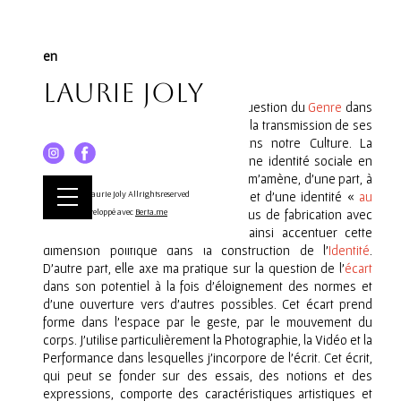
en
Laurie Joly
depuis 2017
- « Mon travail pose la question du
Genre
dans
son assignation identitaire et explore la transmission de ses
normes dans notre Histoire et dans notre Culture. La
production normée et normative d’une identité sociale en
fonction du référent sexe biologique m’amène, d’une part, à
parler d’une identité «
© Laurie Joly Allrightsreserved
au féminin
» et d’une identité «
au
masculin
Développé avec
» pour associer le processus de fabrication avec
Berta.me
l’enjeu de mise en conformité et ainsi accentuer cette
dimension politique dans la construction de l’
Identité
.
D’autre part, elle axe ma pratique sur la question de l’
écart
dans son potentiel à la fois d’éloignement des normes et
d’une ouverture vers d’autres possibles. Cet écart prend
forme dans l’espace par le geste, par le mouvement du
corps. J’utilise particulièrement la Photographie, la Vidéo et la
Performance dans lesquelles j’incorpore de l’écrit. Cet écrit,
qui peut se fonder sur des essais, des notions et des
expressions, comporte des caractéristiques artistiques et